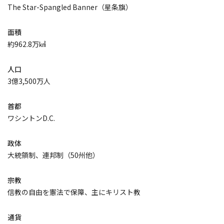
The Star-Spangled Banner（星条旗）
面積
約962.8万㎢
人口
3億3,500万人
首都
ワシントンD.C.
政体
大統領制、連邦制（50州他）
宗教
信教の自由を憲法で保障、主にキリスト教
通貨