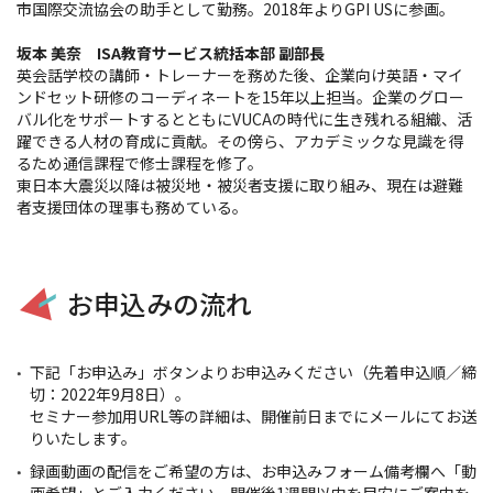
市国際交流協会の助手として勤務。2018年よりGPI USに参画。
坂本 美奈 ISA教育サービス統括本部 副部長
英会話学校の講師・トレーナーを務めた後、企業向け英語・マイ
ンドセット研修のコーディネートを15年以上担当。企業のグロー
バル化をサポートするとともにVUCAの時代に生き残れる組織、活
躍できる人材の育成に貢献。その傍ら、アカデミックな見識を得
るため通信課程で修士課程を修了。
東日本大震災以降は被災地・被災者支援に取り組み、現在は避難
者支援団体の理事も務めている。
お申込みの流れ
下記「お申込み」ボタンよりお申込みください（先着申込順／締
切：2022年9月8日）。
セミナー参加用URL等の詳細は、開催前日までにメールにてお送
りいたします。
録画動画の配信をご希望の方は、お申込みフォーム備考欄へ「動
画希望」とご入力ください。開催後1週間以内を目安にご案内を