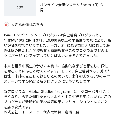
オンライン会議システム Zoom（R）使
会場
用
大きな画像はこちら
ISAのエンパワーメントプログラムは自己啓発プログラムとして、
年間約340校に採用され、19,000名以上の中高生の参加に至り、高
い評価を得てまいりました。一方、3年に及ぶコロナ禍にあって海
外体験の断たれた学校教育と家庭教育をこのプログラムでどのよ
うにバージョンアップしていけばよいかを考えてきました。
未来を担う中高生の学びの本質は、協働的な学びを駆使し、個性
を育むことにあると考えています。そこで、自己啓発から、秀でた
個性・才能を見出して欲しいとの思いで、来年初頭から3つの学習
ステージで学び続ける新プログラムに変革いたします。
新プログラム「Global Studies Program」は、グローバル社会に
強くなり、秀でた個性を見つけようとする生徒を支援します。この
プログラムが新時代の学校教育改革のソリューションとなること
を願う次第です。
株式会社アイエスエイ 代表取締役 倉橋 勝