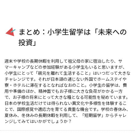
申告いただくことで、現地の受け入れの対応を検討
てもいいのかな？」と迷うことがあれば、留学中に
することができます。留学について心配な点がある
毎日記入して提出してもらう「振り返り（日記）」
場合は、早めに留学会社へ相談するようにしましょ
を通じて、添乗員へ相談いただくことも可能です。
う。
まとめ：小学生留学は「未来への
投資」
週末や学校の長期休暇を利用して祖父母の家に宿泊したり、サ
マーキャンプなどの参加経験がある小学生もいると思いますが、
小学生にとって「親元を離れて生活すること」はいつだって大きな
チャレンジです。それが日本語の通じない外国でホームステイや
寮・ホテルに滞在するとなればなおのこと。小学生の留学は、費
用や準備のほか、精神面でもお子様に大きな負荷がかかる一方
で、お子様の将来にとって大きな糧となる可能性を秘めています。
日本の学校生活だけでは得られない異文化や多様性を体験するこ
とで、国際感覚や適応力を育てる貴重な機会です。学校の春休み、
夏休み、冬休みの長期休暇を利用して、「短期留学」からチャレ
ンジしてみてはいかがでしょうか？