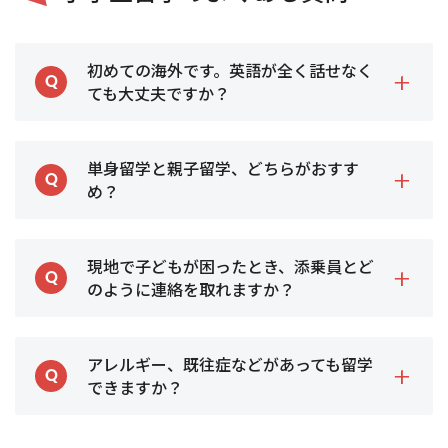
初めての海外です。英語が全く話せなく
ても大丈夫ですか？
アイエスエイの小学生留学では、日本語で何でも相
単身留学と親子留学、どちらがおすす
談できる添乗員が出発から帰国まで同行します。異
文化に触れ、海外生活にとけ込めるよう、現地コー
め？
ディネーターとともにサポートしますのでご安心く
ださい。
小学4年生頃からはグループツアーやサマーキャン
参加前の準備としては、英語力以上に、「ひとりで
現地で子どもが困ったとき、添乗員とど
プへの単身参加がおすすめです。親元を離れるのは
朝起きる」、「好き嫌いなく何でも食べる」、「英
いつだって心配や不安がつきものですが、それ以上
語が話せなくてもジェスチャーや筆談などを使って
のように連絡を取れますか？
の体と心の成長が期待できます。
積極的にコミュニケーションをとる」、「部屋の片
小学校低学年のお子様の場合や、一人で留学させる
づけをする」等の生活面での自立が重要になってき
アイエスエイの小学生留学では、出発当日に空港で
のは心配という場合は親子留学から挑戦してみま
ます。
アレルギー、既往症などがあっても留学
お渡しするネックストラップ「Emergency
しょう。大切なのはお子様の「行ってみたい！」と
Coard」が入っており、緊急連絡先が記載されてい
いう気持ちなので、ご家庭で話し合っていただくこ
できますか？
ます。お子様の携帯電話やホストファミリーを通じ
とをおすすめします。
て連絡することが可能です。
留学手続き書類の中でアレルギーや既往症について
もしも直接は話しづらいときや、「これって相談し