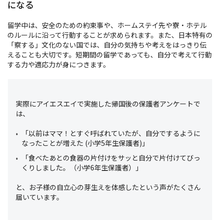
になる
留学中は、安全のための約束事や、ホームステイ先や寮・ホテル
のルールに沿って行動することが求められます。また、日本特有の
「察する」文化のない国では、自分の気持ちや考えをはっきり伝
えることも大切です。短期間の留学であっても、自分で考えて行動
する力や適応力が身につきます。
実際にアイエスエイで実施した帰国後の保護者アンケートで
は、
「以前はママ！とすぐ呼ばれていたが、自分でするように
なったことが増えた
(
小学
5
年生保護者
)
」
「食べたあとの食器の片付けをサッと自分で片付けてびっ
くりしました。（小学
6
年生保護者）」
と、お子様の自立心の芽生えを体感したという声がたくさん
届いています。