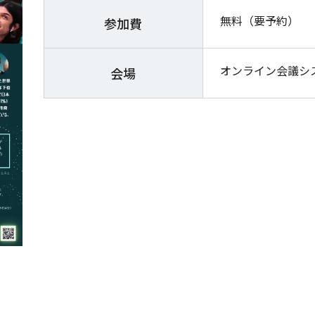
無料（要予約）
参加費
オンライン会議シス
会場