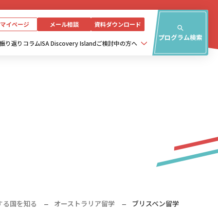
マイページ
メール相談
資料ダウンロード
プログラム検索
振り返り
コラム
ISA Discovery Island
ご検討中の方へ
する国を知る
オーストラリア留学
ブリスベン留学