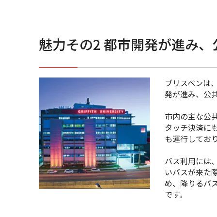
魅力その2 都市開発が進み、
ブリスベンは
発が進み、公
市内の主な公
タッチ決済に
も運行してお
バス利用には
いバスが来た
め、降りるバ
です。