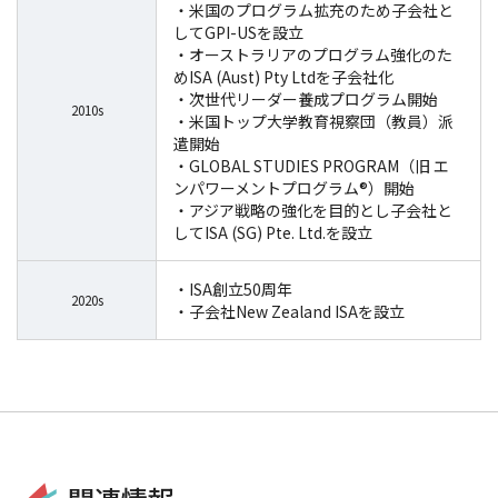
・米国のプログラム拡充のため子会社と
してGPI-USを設立
・オーストラリアのプログラム強化のた
めISA (Aust) Pty Ltdを子会社化
・次世代リーダー養成プログラム開始
2010s
・米国トップ大学教育視察団（教員）派
遣開始
・GLOBAL STUDIES PROGRAM（旧 エ
ンパワーメントプログラム®）開始
・アジア戦略の強化を目的とし子会社と
してISA (SG) Pte. Ltd.を設立
・ISA創立50周年
2020s
・子会社New Zealand ISAを設立