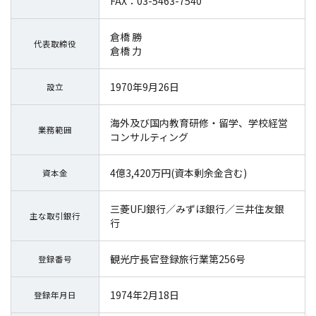
FAX：03-5463-7540
倉橋 勝
代表取締役
倉橋 力
1970年9月26日
設立
海外及び国内教育研修・留学、学校経営
業務範囲
コンサルティング
4億3,420万円(資本剰余金含む)
資本金
三菱UFJ銀行／みずほ銀行／三井住友銀
主な取引銀行
行
観光庁長官登録旅行業第256号
登録番号
1974年2月18日
登録年月日