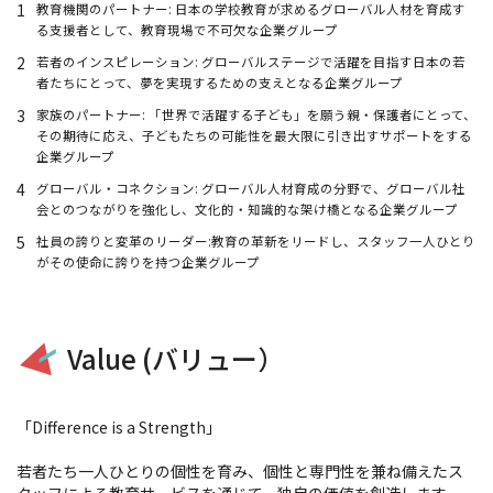
1
教育機関のパートナー: 日本の学校教育が求めるグローバル人材を育成す
る支援者として、教育現場で不可欠な企業グループ
2
若者のインスピレーション: グローバルステージで活躍を目指す日本の若
者たちにとって、夢を実現するための支えとなる企業グループ
3
家族のパートナー: 「世界で活躍する子ども」を願う親・保護者にとって、
その期待に応え、子どもたちの可能性を最大限に引き出すサポートをする
企業グループ
4
グローバル・コネクション: グローバル人材育成の分野で、グローバル社
会とのつながりを強化し、文化的・知識的な架け橋となる企業グループ
5
社員の誇りと変革のリーダー:教育の革新をリードし、スタッフ一人ひとり
がその使命に誇りを持つ企業グループ
Value (バリュー）
「Difference is a Strength」
若者たち一人ひとりの個性を育み、個性と専門性を兼ね備えたス