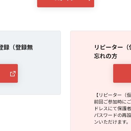
登録（登録無
リピーター（
。
忘れの方
【リピーター（
前回ご参加時に
ドレスにて保護
パスワードの再
ンいただけます。