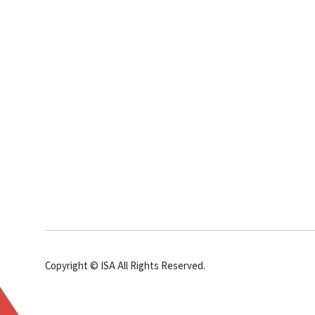
Copyright © ISA All Rights Reserved.